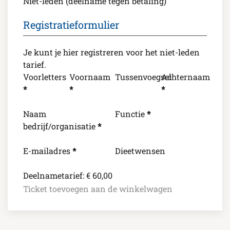
Niet-leden (deelname tegen betaling)
Registratieformulier
Je kunt je hier registreren voor het niet-leden
tarief.
Voorletters
Voornaam
Tussenvoegsel
Achternaam
*
*
*
Naam
Functie
*
bedrijf/organisatie
*
E-mailadres
*
Dieetwensen
Deelnametarief:
€
60,00
Ticket toevoegen aan de winkelwagen
Themabijeenkomst:
AI
&