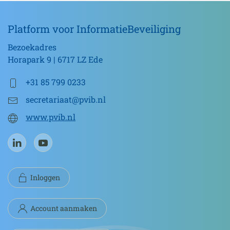
innovatie,
AI
Platform voor InformatieBeveiliging
compliance,
AI
Bezoekadres
en
Horapark 9 | 6717 LZ Ede
security,
AI
+31 85 799 0233
Cyberthreats,
secretariaat@pvib.nl
AI
www.pvib.nl
nieuwe
beroepen
aantal
Inloggen
Account aanmaken